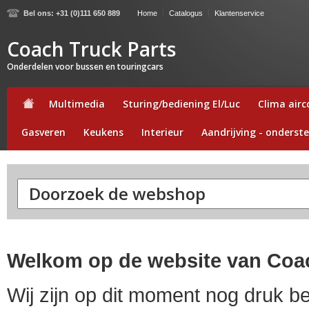
Bel ons: +31 (0)111 650 889
Home
Catalogus
Klantenservice
Coach Truck Parts
Onderdelen voor bussen en touringcars
Multimedia
Sturing/bediening El/Luc
Clima airco
Gasveren
Keukens
Interieur
Aandrijving - onderste
Welkom op de website van Coac
Wij zijn op dit moment nog druk b